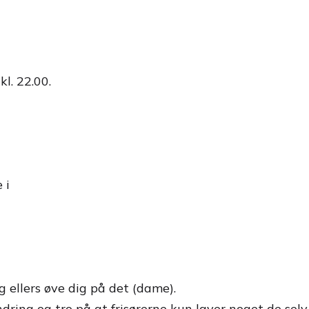
kl. 22.00.
 i
 ellers øve dig på det (dame).
ndring og tro på at frisørerne kun laver noget de sel