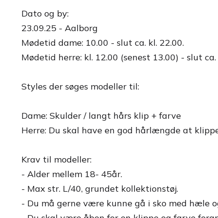
Dato og by:
23.09.25 - Aalborg
Mødetid dame: 10.00 - slut ca. kl. 22.00.
Mødetid herre: kl. 12.00 (senest 13.00) - slut ca. 
Styles der søges modeller til:
Dame: Skulder / langt hårs klip + farve
Herre: Du skal have en god hårlængde at klippe
Krav til modeller:
- Alder mellem 18- 45år.
- Max str. L/40, grundet kollektionstøj.
- Du må gerne være kunne gå i sko med hæle og
- Du skal være åben for en klippe og farve fora