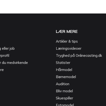
LÆR MERE
Artikler & tips
g eller job
Læringsvideoer
profil
Tryghed på Onlinecasting.dk
r du medvirkende
Statister
ere
Hårmodel
Børnemodel
Audition
Bliv model
Skuespiller
Fotomodel