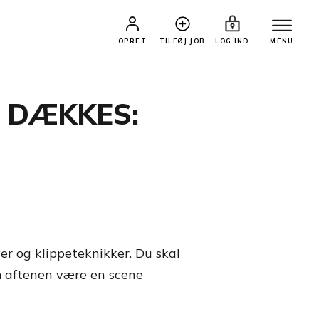
OPRET
TILFØJ JOB
LOG IND
MENU
T DÆKKES:
er og klippeteknikker. Du skal
 om aftenen være en scene