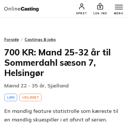
CASTINGS & JOBS
SØG PROFIL
OPRET
LOG IND
MENU
Forside
Castings & jobs
700 KR: Mand 25-32 år til
Sommerdahl sæson 7,
Helsingør
Mænd 22 - 35 år, Sjælland
LØN
UDLØBET
En mandlig feature statistrolle som kæreste til
en mandlig skuespiller i et afsnit af serien.