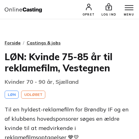
CASTINGS & JOBS
SØG PROFIL
OPRET
LOG IND
MENU
Forside
Castings & jobs
LØN: Kvinde 75-85 år til
reklamefilm, Vestegnen
Kvinder 70 - 90 år, Sjælland
LØN
UDLØBET
Til en hyldest-reklamefilm for Brøndby IF og en
af klubbens hovedsponsorer søges en ældre
kvinde til at medvirkende i
reklamefilmsoptagelser 💙💛