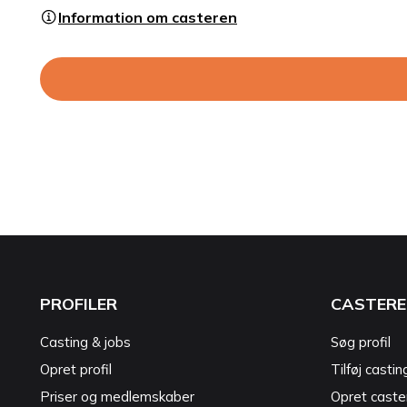
Information om casteren
PROFILER
CASTERE
Casting & jobs
Søg profil
Opret profil
Tilføj castin
Priser og medlemskaber
Opret caster