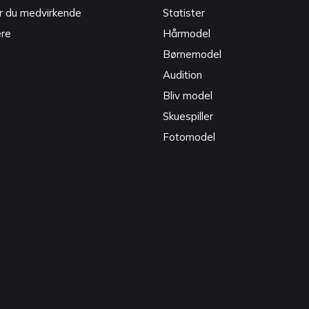
r du medvirkende
Statister
ere
Hårmodel
Børnemodel
Audition
Bliv model
Skuespiller
Fotomodel