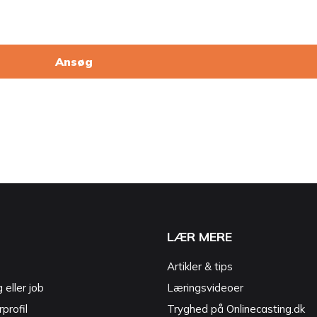
Ansøg
LÆR MERE
Artikler & tips
g eller job
Læringsvideoer
profil
Tryghed på Onlinecasting.dk