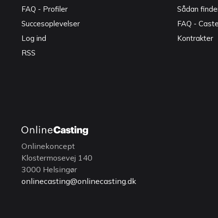
FAQ - Profiler
Sådan finde
Succesoplevelser
FAQ - Cast
Log ind
Kontrakter
RSS
Onlinekoncept
Klostermosevej 140
3000 Helsingør
onlinecasting@onlinecasting.dk