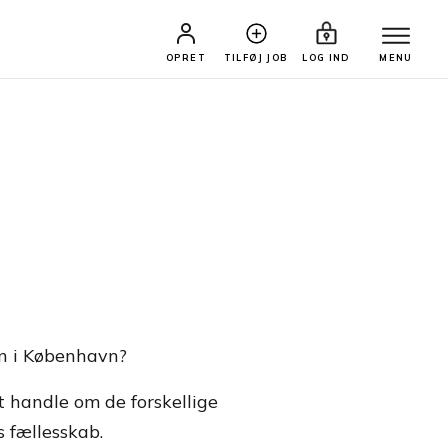
OPRET
TILFØJ JOB
LOG IND
MENU
on i København?
t handle om de forskellige
s fællesskab.