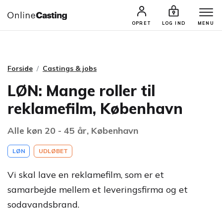
CASTINGS & JOBS
SØG PROFIL
OPRET
LOG IND
MENU
Forside
Castings & jobs
LØN: Mange roller til
reklamefilm, København
Alle køn 20 - 45 år, København
LØN
UDLØBET
Vi skal lave en reklamefilm, som er et
samarbejde mellem et leveringsfirma og et
sodavandsbrand.