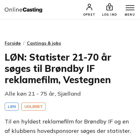
CASTINGS & JOBS
SØG PROFIL
OPRET
LOG IND
MENU
Forside
Castings & jobs
LØN: Statister 21-70 år
søges til Brøndby IF
reklamefilm, Vestegnen
Alle køn 21 - 75 år, Sjælland
LØN
UDLØBET
Til en hyldest reklamefilm for Brøndby IF og en
af klubbens hovedsponsorer søges der statister.