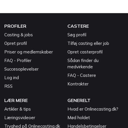
PROFILER
CASTERE
Casting & jobs
Søg profil
Opret profil
Tilføj casting eller job
Priser og medlemskaber
Opret casterprofil
FAQ - Profiler
Sådan finder du
medvirkende
Succesoplevelser
FAQ - Castere
Log ind
Kontrakter
RSS
LÆR MERE
GENERELT
Artikler & tips
Hvad er Onlinecasting.dk?
Læringsvideoer
Mød holdet
Tryghed på Onlinecasting.dk
Handelsbetingelser