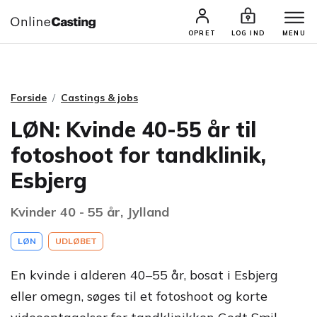
CASTINGS & JOBS
SØG PROFIL
OPRET
LOG IND
MENU
Forside
Castings & jobs
LØN: Kvinde 40-55 år til
fotoshoot for tandklinik,
Esbjerg
Kvinder 40 - 55 år, Jylland
LØN
UDLØBET
En kvinde i alderen 40–55 år, bosat i Esbjerg
eller omegn, søges til et fotoshoot og korte