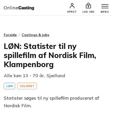
CASTINGS & JOBS
SØG PROFIL
OPRET
LOG IND
MENU
Forside
Castings & jobs
LØN: Statister til ny
spillefilm af Nordisk Film,
Klampenborg
Alle køn 13 - 70 år, Sjælland
LØN
UDLØBET
Statister søges til ny spillefilm produceret af
Nordisk Film.