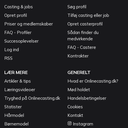
Casting & jobs
Søg profil
Opret profil
Tilføj casting eller job
Priser og medlemskaber
Opret casterprofil
FAQ - Profiler
Sådan finder du
medvirkende
Succesoplevelser
FAQ - Castere
Log ind
Kontrakter
RSS
LÆR MERE
GENERELT
Artikler & tips
Hvad er Onlinecasting.dk?
Læringsvideoer
Mød holdet
Tryghed på Onlinecasting.dk
Handelsbetingelser
Statister
Cookies
Hårmodel
Kontakt
Børnemodel
Instagram