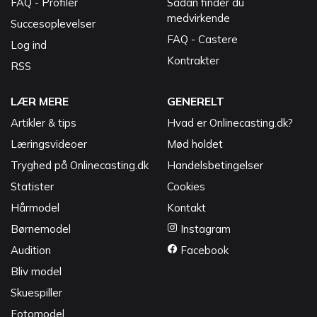
FAQ - Profiler
Sådan finder du
medvirkende
Succesoplevelser
FAQ - Castere
Log ind
Kontrakter
RSS
LÆR MERE
GENERELT
Artikler & tips
Hvad er Onlinecasting.dk?
Læringsvideoer
Mød holdet
Tryghed på Onlinecasting.dk
Handelsbetingelser
Statister
Cookies
Hårmodel
Kontakt
Børnemodel
Instagram
Audition
Facebook
Bliv model
Skuespiller
Fotomodel