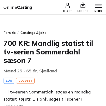
CASTINGS & JOBS
SØG PROFIL
OPRET
LOG IND
MENU
Forside
Castings & jobs
700 KR: Mandlig statist til
tv-serien Sommerdahl
sæson 7
Mænd 25 - 65 år, Sjælland
LØN
UDLØBET
Til tv-serien Sommerdahl søges en mandlig
statist, tøj str. L, slank, søges til scener i