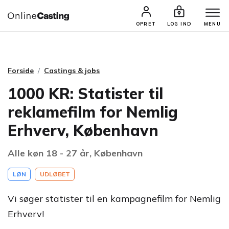
CASTINGS & JOBS
SØG PROFIL
OPRET
LOG IND
MENU
Forside
Castings & jobs
1000 KR: Statister til
reklamefilm for Nemlig
Erhverv, København
Alle køn 18 - 27 år, København
LØN
UDLØBET
Vi søger statister til en kampagnefilm for Nemlig
Erhverv!