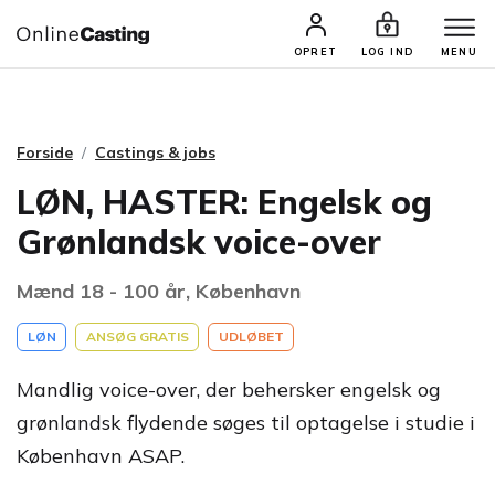
CASTINGS & JOBS
SØG PROFIL
OPRET
LOG IND
MENU
Forside
Castings & jobs
LØN, HASTER: Engelsk og
Grønlandsk voice-over
Mænd 18 - 100 år, København
LØN
ANSØG GRATIS
UDLØBET
Mandlig voice-over, der behersker engelsk og
grønlandsk flydende søges til optagelse i studie i
København ASAP.