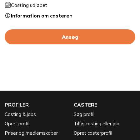
Casting udløbet
Information om casteren
Ansøg
PROFILER
CASTERE
Casting & jobs
Søg profil
Opret profil
Tilføj casting eller job
Priser og medlemskaber
Opret casterprofil