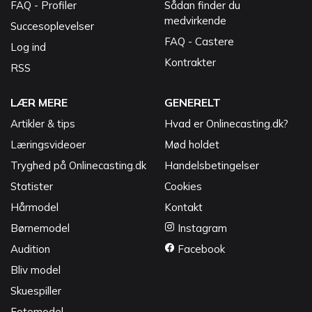
FAQ - Profiler
Sådan finder du
medvirkende
Succesoplevelser
FAQ - Castere
Log ind
Kontrakter
RSS
LÆR MERE
GENERELT
Artikler & tips
Hvad er Onlinecasting.dk?
Læringsvideoer
Mød holdet
Tryghed på Onlinecasting.dk
Handelsbetingelser
Statister
Cookies
Hårmodel
Kontakt
Børnemodel
Instagram
Audition
Facebook
Bliv model
Skuespiller
Fotomodel