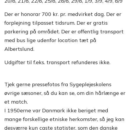
20/8, 21/8, 22/8, 25/8, 28/8, 29/8, 1/9, 3/9, 4/9, 8/9
Der er honorar 700 kr. pr. medvirket dag. Der er
forplejning tilpasset tidsrum. Der er gratis
parkering på området. Der er offentlig transport
med bus lige udenfor location tæt på
Albertslund.
Udgifter til f.eks. transport refunderes ikke.
Tjek gerne pressefotos fra Sygeplejeskolens
øvrige sæsoner, så du kan se, om din hårlænge er
et match.
I 1950erne var Danmark ikke beriget med
mange forskellige etniske herkomster, så jeg kan
desværre kun caste statister, som den danske