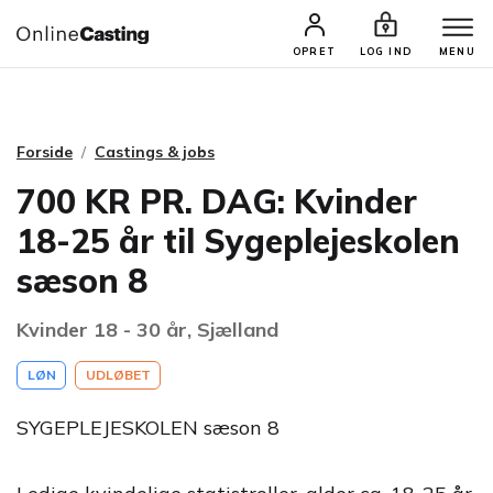
CASTINGS & JOBS
SØG PROFIL
OPRET
LOG IND
MENU
Forside
Castings & jobs
700 KR PR. DAG: Kvinder
18-25 år til Sygeplejeskolen
sæson 8
Kvinder 18 - 30 år, Sjælland
LØN
UDLØBET
SYGEPLEJESKOLEN sæson 8