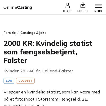
CASTINGS & JOBS
SØG PROFIL
OPRET
LOG IND
MENU
Forside
Castings & jobs
2000 KR: Kvindelig statist
som fængselsbetjent,
Falster
Kvinder 29 - 40 år, Lolland-Falster
LØN
UDLØBET
Vi søger en kvindelig statist, som kan være med
på et fotoshoot i Storstrøm Fængsel d. 21.