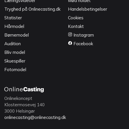
Læringsvideoer
Mød holdet
Tryghed på Onlinecasting.dk
Handelsbetingelser
Statister
Cookies
Hårmodel
Kontakt
Børnemodel
Instagram
Audition
Facebook
Bliv model
Skuespiller
Fotomodel
Onlinekoncept
Klostermosevej 140
3000 Helsingør
onlinecasting@onlinecasting.dk