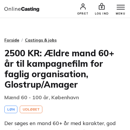
CASTINGS & JOBS
SØG PROFIL
OPRET
LOG IND
MENU
Forside
Castings & jobs
2500 KR: Ældre mand 60+
år til kampagnefilm for
faglig organisation,
Glostrup/Amager
Mænd 60 - 100 år, København
LØN
UDLØBET
Der søges en mand 60+ år med karakter, god