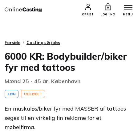
CASTINGS & JOBS
SØG PROFIL
OPRET
LOG IND
MENU
Forside
Castings & jobs
6000 KR: Bodybuilder/biker
fyr med tattoos
Mænd 25 - 45 år, København
LØN
UDLØBET
En muskuløs/biker fyr med MASSER af tattoos
søges til en virkelig fin reklame for et
møbelfirma.