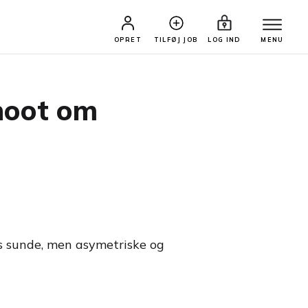
OPRET
TILFØJ JOB
LOG IND
MENU
hoot om
s sunde, men asymetriske og