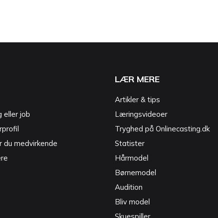
LÆR MERE
Artikler & tips
g eller job
Læringsvideoer
profil
Tryghed på Onlinecasting.dk
r du medvirkende
Statister
ere
Hårmodel
Børnemodel
Audition
Bliv model
Skuespiller