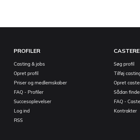
PROFILER
CASTERE
Casting & jobs
Søg profil
Opret profil
Tilføj castin
Priser og medlemskaber
Opret caster
FAQ - Profiler
Sådan finde
Succesoplevelser
FAQ - Cast
Log ind
Kontrakter
RSS