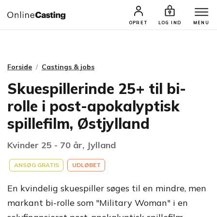
CASTINGS & JOBS
SØG PROFIL
OPRET
LOG IND
MENU
Forside
Castings & jobs
Skuespillerinde 25+ til bi-
rolle i post-apokalyptisk
spillefilm, Østjylland
Kvinder 25 - 70 år, Jylland
ANSØG GRATIS
UDLØBET
En kvindelig skuespiller søges til en mindre, men
markant bi-rolle som "Military Woman" i en