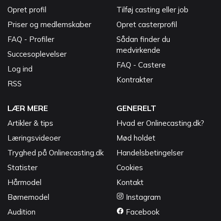
Opret profil
Tilføj casting eller job
Priser og medlemskaber
Opret casterprofil
FAQ - Profiler
Sådan finder du
medvirkende
Succesoplevelser
FAQ - Castere
Log ind
Kontrakter
RSS
LÆR MERE
GENERELT
Artikler & tips
Hvad er Onlinecasting.dk?
Læringsvideoer
Mød holdet
Tryghed på Onlinecasting.dk
Handelsbetingelser
Statister
Cookies
Hårmodel
Kontakt
Børnemodel
Instagram
Audition
Facebook