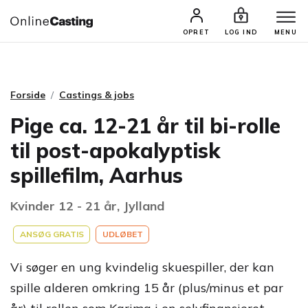
CASTINGS & JOBS
SØG PROFIL
OPRET
LOG IND
MENU
Forside
Castings & jobs
Pige ca. 12-21 år til bi-rolle
til post-apokalyptisk
spillefilm, Aarhus
Kvinder 12 - 21 år, Jylland
ANSØG GRATIS
UDLØBET
Vi søger en ung kvindelig skuespiller, der kan
spille alderen omkring 15 år (plus/minus et par