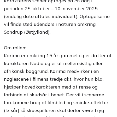
Karakterens scener optages på én dag i
perioden 25. oktober – 10. november 2025
(endelig dato aftales individuelt). Optagelserne
vil finde sted udendørs i naturen omkring
Sondrup (Østjylland).
Om rollen:
Karima er omkring 15 år gammel og er datter af
karakteren Nadia og er af mellemøstlig eller
afrikansk baggrund. Karima medvirker i en
nøglescene i filmens tredje akt, hvor hun bl.a.
hjælper hovedkarakteren med at rense og
forbinde et skudsår i benet. Der vil i scenerne
forekomme brug af filmblod og sminke-effekter
(fx sår) så skuespilleren skal derfor være tryg