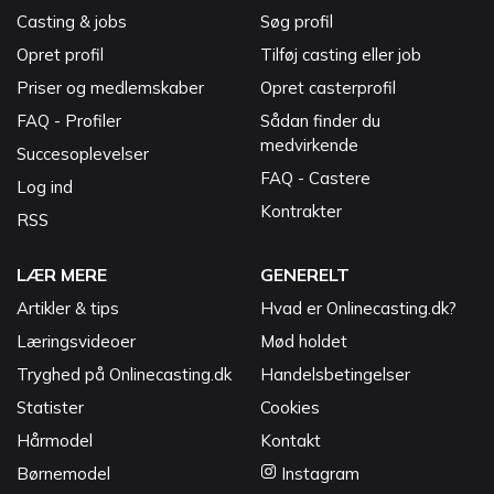
Casting & jobs
Søg profil
Opret profil
Tilføj casting eller job
Priser og medlemskaber
Opret casterprofil
FAQ - Profiler
Sådan finder du
medvirkende
Succesoplevelser
FAQ - Castere
Log ind
Kontrakter
RSS
LÆR MERE
GENERELT
Artikler & tips
Hvad er Onlinecasting.dk?
Læringsvideoer
Mød holdet
Tryghed på Onlinecasting.dk
Handelsbetingelser
Statister
Cookies
Hårmodel
Kontakt
Børnemodel
Instagram