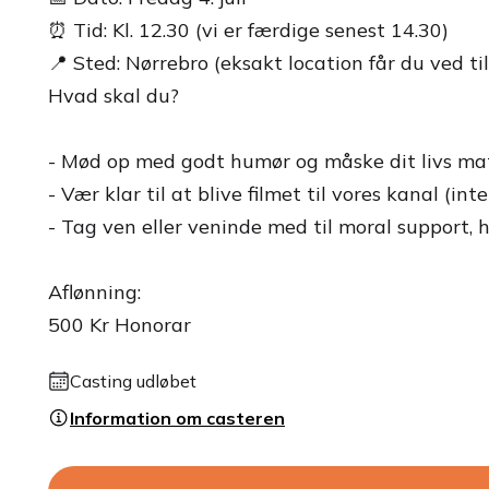
⏰ Tid: Kl. 12.30 (vi er færdige senest 14.30)
📍 Sted: Nørrebro (eksakt location får du ved ti
Hvad skal du?
- Mød op med godt humør og måske dit livs mat
- Vær klar til at blive filmet til vores kanal (in
- Tag ven eller veninde med til moral support, hv
Aflønning:
500 Kr Honorar
Casting udløbet
Information om casteren