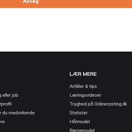
Ansøg
LÆR MERE
Artikler & tips
g eller job
Læringsvideoer
profil
Tryghed på Onlinecasting.dk
r du medvirkende
Statister
ere
Hårmodel
Børnemodel