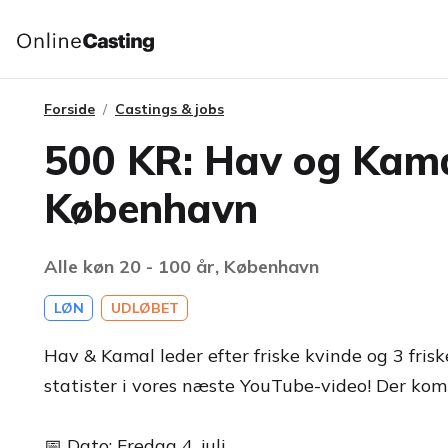
Forside
Castings & jobs
500 KR: Hav og Kamal
København
Alle køn 20 - 100 år, København
LØN
UDLØBET
Hav & Kamal leder efter friske kvinde og 3 fris
statister i vores næste YouTube-video! Der kom
📅 Dato: Fredag 4. juli