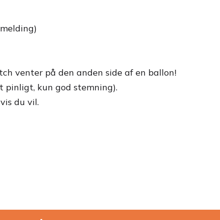
lmelding)
ch venter på den anden side af en ballon!
tet pinligt, kun god stemning).
is du vil.