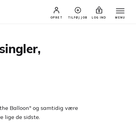
OPRET
TILFØJ JOB
LOG IND
MENU
ingler,
p the Balloon" og samtidig være
 lige de sidste.