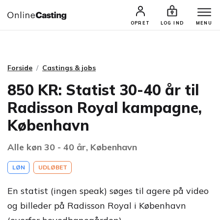
CASTINGS & JOBS
SØG PROFIL
OPRET
LOG IND
MENU
Forside
Castings & jobs
850 KR: Statist 30-40 år til
Radisson Royal kampagne,
København
Alle køn 30 - 40 år, København
LØN
UDLØBET
En statist (ingen speak) søges til agere på video
og billeder på Radisson Royal i København