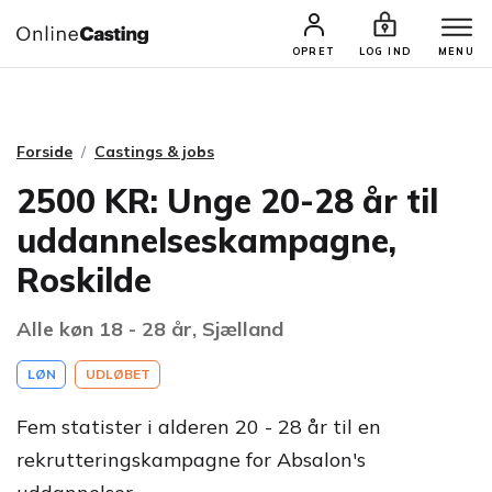
CASTINGS & JOBS
SØG PROFIL
OPRET
LOG IND
MENU
Forside
Castings & jobs
2500 KR: Unge 20-28 år til
uddannelseskampagne,
Roskilde
Alle køn 18 - 28 år, Sjælland
LØN
UDLØBET
Fem statister i alderen 20 - 28 år til en
rekrutteringskampagne for Absalon's