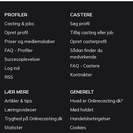
PROFILER
CASTERE
Casting & jobs
Søg profil
Opret profil
Tilføj casting eller job
Priser og medlemskaber
Opret casterprofil
FAQ - Profiler
Sådan finder du
medvirkende
Succesoplevelser
FAQ - Castere
Log ind
Kontrakter
RSS
LÆR MERE
GENERELT
Artikler & tips
Hvad er Onlinecasting.dk?
Læringsvideoer
Mød holdet
Tryghed på Onlinecasting.dk
Handelsbetingelser
Statister
Cookies