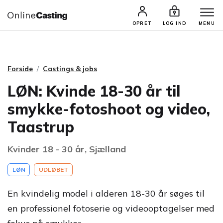
CASTINGS & JOBS
SØG PROFIL
OPRET
LOG IND
MENU
Forside
Castings & jobs
LØN: Kvinde 18-30 år til
smykke-fotoshoot og video,
Taastrup
Kvinder 18 - 30 år, Sjælland
LØN
UDLØBET
En kvindelig model i alderen 18-30 år søges til
en professionel fotoserie og videooptagelser med