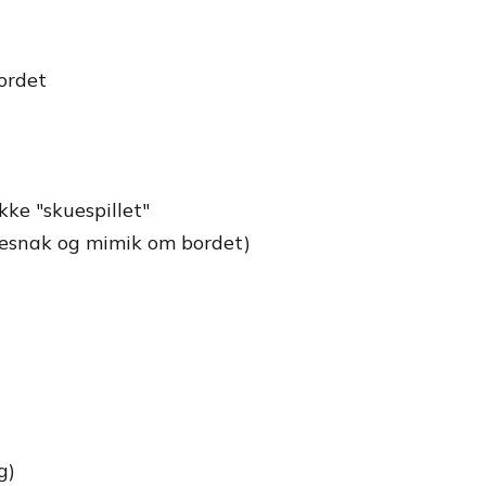
ordet
kke "skuespillet"
ggesnak og mimik om bordet)
g)