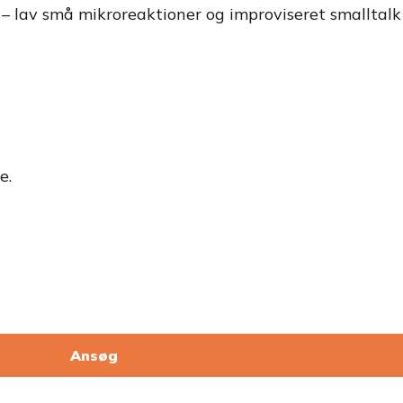
 – lav små mikroreaktioner og improviseret smalltalk
e.
Ansøg