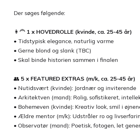
Der søges følgende:
👩‍🦰
1 x HOVEDROLLE (kvinde, ca. 25-45 år)
• Tidstypisk elegance, naturlig varme
• Gerne blond og slank (TBC)
• Skal binde historien sammen i finalen
👥
5 x FEATURED EXTRAS (m/k, ca. 25-45 år)
• Nutidsvært (kvinde): Jordnær og inviterende
• Arkitektven (mand): Rolig, sofistikeret, intelle
• Bohemeven (kvinde): Kreativ look, smil i øjnen
• Ældre mentor (m/k): Udstråler ro og livserfari
• Observatør (mand): Poetisk, fotogen, let gene