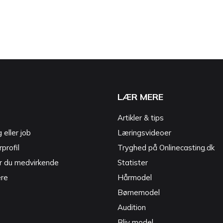
LÆR MERE
Artikler & tips
g eller job
Læringsvideoer
profil
Tryghed på Onlinecasting.dk
r du medvirkende
Statister
ere
Hårmodel
Børnemodel
Audition
Bliv model