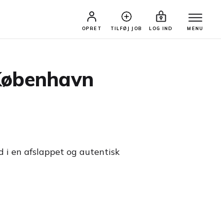
OPRET
TILFØJ JOB
LOG IND
MENU
 København
 i en afslappet og autentisk