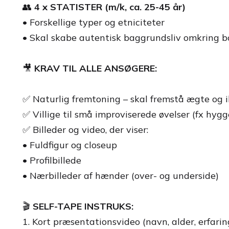
👥
4 x STATISTER (m/k, ca. 25-45 år)
• Forskellige typer og etniciteter
• Skal skabe autentisk baggrundsliv omkring b
🎥
KRAV TIL ALLE ANSØGERE:
✅ Naturlig fremtoning – skal fremstå ægte og i
✅ Villige til små improviserede øvelser (fx hy
✅ Billeder og video, der viser:
• Fuldfigur og closeup
• Profilbillede
• Nærbilleder af hænder (over- og underside)
🎬
SELF-TAPE INSTRUKS:
1. Kort præsentationsvideo (navn, alder, erfarin