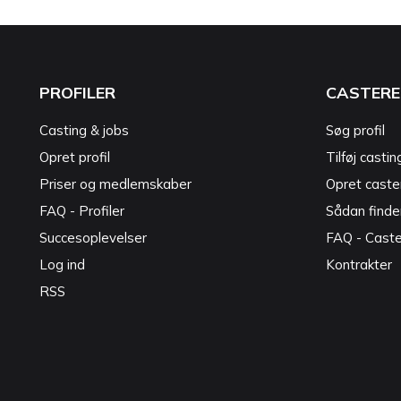
PROFILER
CASTERE
Casting & jobs
Søg profil
Opret profil
Tilføj castin
Priser og medlemskaber
Opret caster
FAQ - Profiler
Sådan finde
Succesoplevelser
FAQ - Cast
Log ind
Kontrakter
RSS