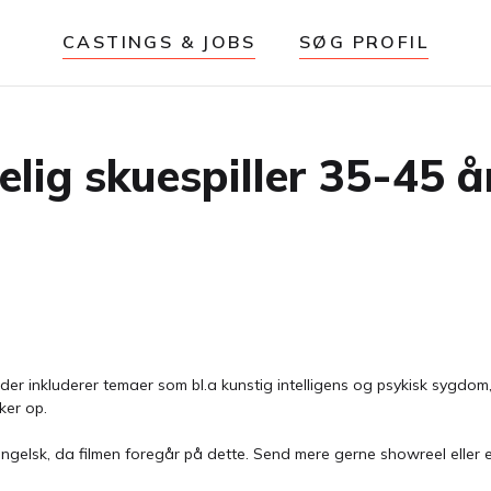
CASTINGS & JOBS
SØG PROFIL
lig skuespiller 35-45 år 
 der inkluderer temaer som bl.a kunstig intelligens og psykisk sygdom,
kker op.
 engelsk, da filmen foregår på dette. Send mere gerne showreel eller et