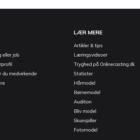
LÆR MERE
Artikler & tips
g eller job
Læringsvideoer
profil
Tryghed på Onlinecasting.dk
r du medvirkende
Statister
ere
Hårmodel
Børnemodel
Audition
Bliv model
Skuespiller
Fotomodel