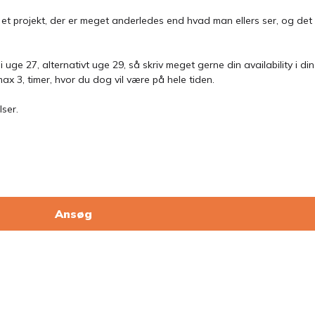
t projekt, der er meget anderledes end hvad man ellers ser, og det f
uge 27, alternativt uge 29, så skriv meget gerne din availability i d
max 3, timer, hvor du dog vil være på hele tiden.
lser.
Ansøg