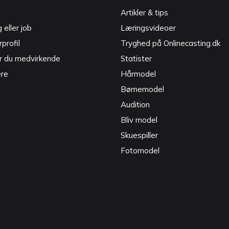
Artikler & tips
g eller job
Læringsvideoer
profil
Tryghed på Onlinecasting.dk
r du medvirkende
Statister
ere
Hårmodel
Børnemodel
Audition
Bliv model
Skuespiller
Fotomodel