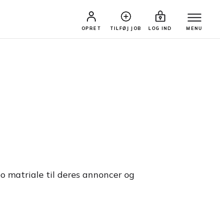
OPRET
TILFØJ JOB
LOG IND
MENU
o matriale til deres annoncer og