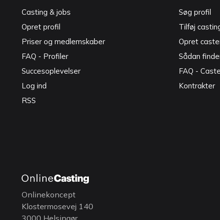
Casting & jobs
Søg profil
Opret profil
Tilføj castin
Priser og medlemskaber
Opret caster
FAQ - Profiler
Sådan finde
Succesoplevelser
FAQ - Cast
Log ind
Kontrakter
RSS
Onlinekoncept
Klostermosevej 140
3000 Helsingør