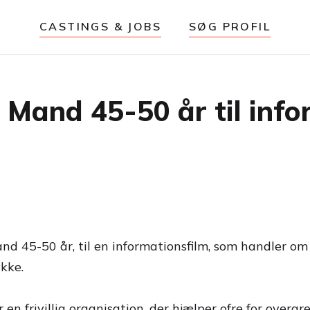
CASTINGS & JOBS
SØG PROFIL
and 45-50 år til infor
and 45-50 år, til en informationsfilm, som handler om
ykke.
n frivillig organisation, der hjælper ofre for overgreb