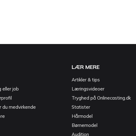
LÆR MERE
Artikler & tips
g eller job
Læringsvideoer
profil
Tryghed på Onlinecasting.dk
r du medvirkende
Statister
ere
Hårmodel
Børnemodel
Audition