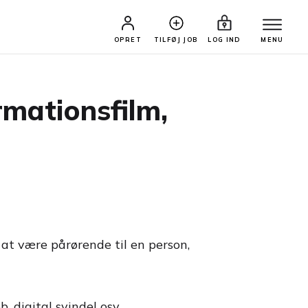
OPRET
TILFØJ JOB
LOG IND
MENU
mationsfilm,
 at være pårørende til en person,
, digital svindel osv.