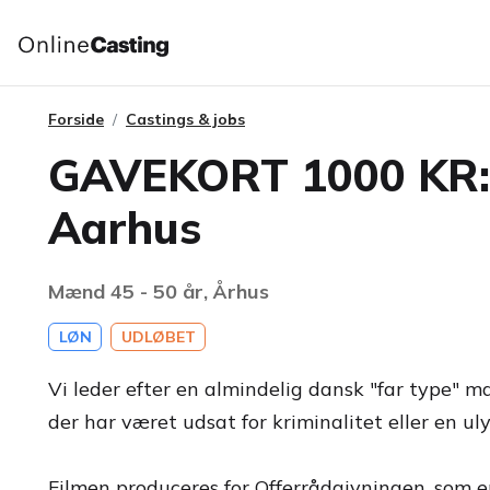
Forside
Castings & jobs
GAVEKORT 1000 KR: M
Aarhus
Mænd 45 - 50 år, Århus
LØN
UDLØBET
Vi leder efter en almindelig dansk "far type" m
der har været udsat for kriminalitet eller en ul
Filmen produceres for Offerrådgivningen, som er e