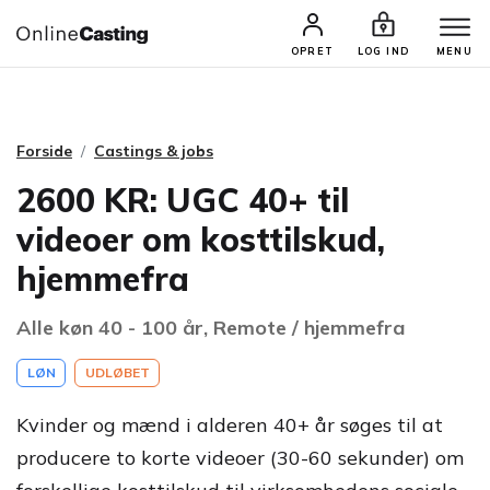
CASTINGS & JOBS
SØG PROFIL
OPRET
LOG IND
MENU
Forside
Castings & jobs
2600 KR: UGC 40+ til
videoer om kosttilskud,
hjemmefra
Alle køn 40 - 100 år, Remote / hjemmefra
LØN
UDLØBET
Kvinder og mænd i alderen 40+ år søges til at
producere to korte videoer (30-60 sekunder) om