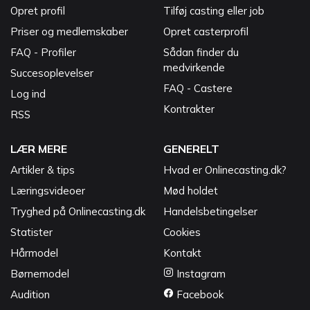
Opret profil
Tilføj casting eller job
Priser og medlemskaber
Opret casterprofil
FAQ - Profiler
Sådan finder du
medvirkende
Succesoplevelser
FAQ - Castere
Log ind
Kontrakter
RSS
LÆR MERE
GENERELT
Artikler & tips
Hvad er Onlinecasting.dk?
Læringsvideoer
Mød holdet
Tryghed på Onlinecasting.dk
Handelsbetingelser
Statister
Cookies
Hårmodel
Kontakt
Børnemodel
Instagram
Audition
Facebook