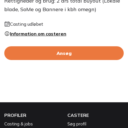
Rettigheder og brug: 2 års total buyout (Lokale
blade, SoMe og Bannere i kbh omegn)
Casting udløbet
Information om casteren
Ansøg
PROFILER
CASTERE
Casting & jobs
Søg profil