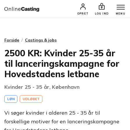
CASTINGS & JOBS
SØG PROFIL
OPRET
LOG IND
MENU
Forside
Castings & jobs
2500 KR: Kvinder 25-35 år
til lanceringskampagne for
Hovedstadens letbane
Kvinder 25 - 35 år, København
LØN
UDLØBET
Vi søger kvinder i alderen 25 - 35 år til
forskellige motiver for en lanceringskampagne