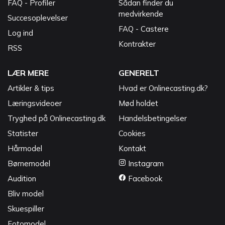
FAQ - Profiler
Sådan finder du
medvirkende
Succesoplevelser
FAQ - Castere
Log ind
Kontrakter
RSS
LÆR MERE
GENERELT
Artikler & tips
Hvad er Onlinecasting.dk?
Læringsvideoer
Mød holdet
Tryghed på Onlinecasting.dk
Handelsbetingelser
Statister
Cookies
Hårmodel
Kontakt
Børnemodel
Instagram
Audition
Facebook
Bliv model
Skuespiller
Fotomodel