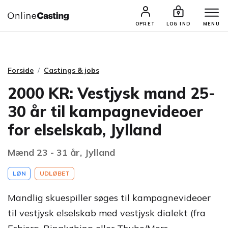
CASTINGS & JOBS
SØG PROFIL
OPRET
LOG IND
MENU
Forside
Castings & jobs
2000 KR: Vestjysk mand 25-
30 år til kampagnevideoer
for elselskab, Jylland
Mænd 23 - 31 år, Jylland
LØN
UDLØBET
Mandlig skuespiller søges til kampagnevideoer
til vestjysk elselskab med vestjysk dialekt (fra