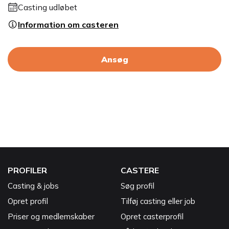
Casting udløbet
Information om casteren
Ansøg
PROFILER
CASTERE
Casting & jobs
Søg profil
Opret profil
Tilføj casting eller job
Priser og medlemskaber
Opret casterprofil