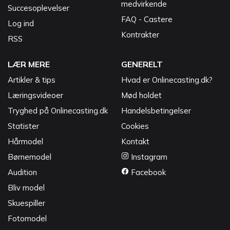
medvirkende
Succesoplevelser
FAQ - Castere
Log ind
Kontrakter
RSS
LÆR MERE
GENERELT
Artikler & tips
Hvad er Onlinecasting.dk?
Læringsvideoer
Mød holdet
Tryghed på Onlinecasting.dk
Handelsbetingelser
Statister
Cookies
Hårmodel
Kontakt
Børnemodel
Instagram
Audition
Facebook
Bliv model
Skuespiller
Fotomodel