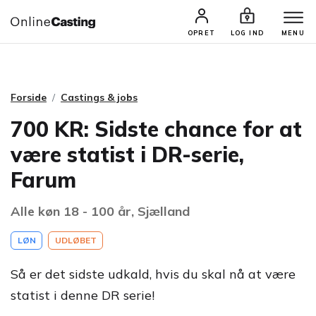
CASTINGS & JOBS
SØG PROFIL
OPRET
LOG IND
MENU
Forside
Castings & jobs
700 KR: Sidste chance for at
være statist i DR-serie,
Farum
Alle køn 18 - 100 år, Sjælland
LØN
UDLØBET
Så er det sidste udkald, hvis du skal nå at være
statist i denne DR serie!