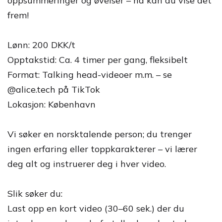
oppsummeringer og øvelser – nå kan du vise det
frem!
Lønn: 200 DKK/t
Opptakstid: Ca. 4 timer per gang, fleksibelt
Format: Talking head-videoer m.m. – se
@alice.tech på TikTok
Lokasjon: København
Vi søker en norsktalende person; du trenger
ingen erfaring eller toppkarakterer – vi lærer
deg alt og instruerer deg i hver video.
Slik søker du:
Last opp en kort video (30–60 sek.) der du