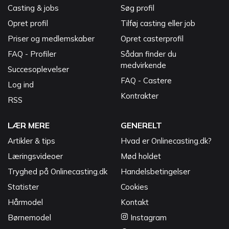
Casting & jobs
Søg profil
Opret profil
Tilføj casting eller job
Priser og medlemskaber
Opret casterprofil
FAQ - Profiler
Sådan finder du
medvirkende
Succesoplevelser
FAQ - Castere
Log ind
Kontrakter
RSS
LÆR MERE
GENERELT
Artikler & tips
Hvad er Onlinecasting.dk?
Læringsvideoer
Mød holdet
Tryghed på Onlinecasting.dk
Handelsbetingelser
Statister
Cookies
Hårmodel
Kontakt
Børnemodel
Instagram