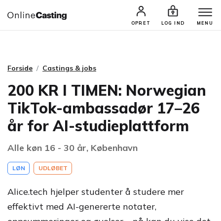
CASTINGS & JOBS
SØG PROFIL
OPRET
LOG IND
MENU
Forside
Castings & jobs
200 KR I TIMEN: Norwegian
TikTok-ambassadør 17–26
år for AI-studieplattform
Alle køn 16 - 30 år, København
LØN
UDLØBET
Alice.tech hjelper studenter å studere mer
effektivt med AI-genererte notater,