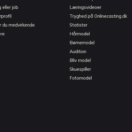
g eller job
Læringsvideoer
profil
Tryghed på Onlinecasting.dk
r du medvirkende
Statister
ere
Hårmodel
Børnemodel
Audition
Bliv model
Skuespiller
Fotomodel