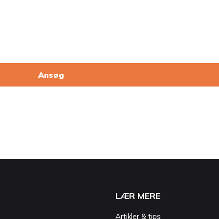
Ansøg
LÆR MERE
Artikler & tips