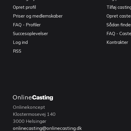
Opret profil
Tilføj castin
Priser og medlemskaber
Opret caster
FAQ - Profiler
Sådan finde
Succesoplevelser
FAQ - Cast
Log ind
Kontrakter
RSS
Onlinekoncept
Klostermosevej 140
3000 Helsingør
onlinecasting@onlinecasting.dk