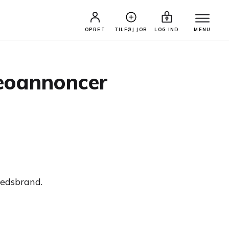
OPRET
TILFØJ JOB
LOG IND
MENU
deoannoncer
hedsbrand.