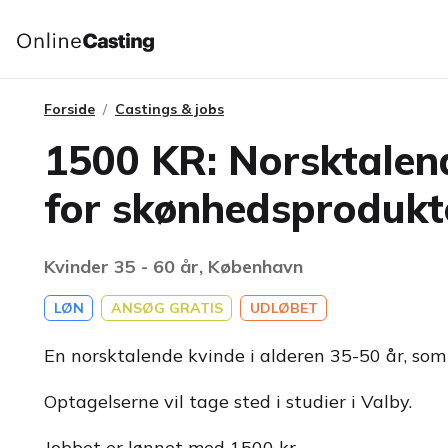
Forside
Castings & jobs
1500 KR: Norsktalend
for skønhedsprodukt
Kvinder 35 - 60 år, København
LØN
ANSØG GRATIS
UDLØBET
En norsktalende kvinde i alderen 35-50 år, som
Optagelserne vil tage sted i studier i Valby.
Jobbet er lønnet med 1500 kr.