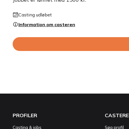
Casting udløbet
Information om casteren
PROFILER
CASTERE
Casting & jobs
Søg profil