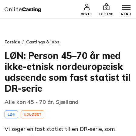
CASTINGS & JOBS
SØG PROFIL
OPRET
LOG IND
MENU
Forside
Castings & jobs
LØN: Person 45–70 år med
ikke-etnisk nordeuropæisk
udseende som fast statist til
DR-serie
Alle køn 45 - 70 år, Sjælland
LØN
UDLØBET
Vi søger en fast statist til en DR-serie, som