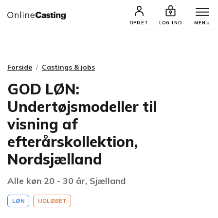
CASTINGS & JOBS
SØG PROFIL
OPRET
LOG IND
MENU
Forside
Castings & jobs
GOD LØN:
Undertøjsmodeller til
visning af
efterårskollektion,
Nordsjælland
Alle køn 20 - 30 år, Sjælland
LØN
UDLØBET