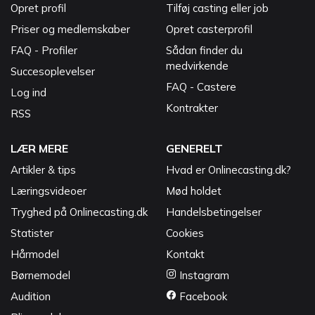
Opret profil
Tilføj casting eller job
Priser og medlemskaber
Opret casterprofil
FAQ - Profiler
Sådan finder du
medvirkende
Succesoplevelser
FAQ - Castere
Log ind
Kontrakter
RSS
LÆR MERE
GENERELT
Artikler & tips
Hvad er Onlinecasting.dk?
Læringsvideoer
Mød holdet
Tryghed på Onlinecasting.dk
Handelsbetingelser
Statister
Cookies
Hårmodel
Kontakt
Børnemodel
Instagram
Audition
Facebook