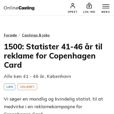
CASTINGS & JOBS
SØG PROFIL
OPRET
LOG IND
MENU
Forside
Castings & jobs
1500: Statister 41-46 år til
reklame for Copenhagen
Card
Alle køn 41 - 46 år, København
LØN
UDLØBET
Vi søger en mandlig og kvindelig statist, til at
medvirke i en reklamekampagne for