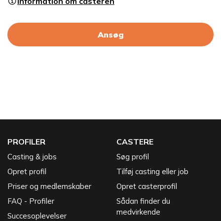
Information om casteren
Ansøg
PROFILER
CASTERE
Casting & jobs
Søg profil
Opret profil
Tilføj casting eller job
Priser og medlemskaber
Opret casterprofil
FAQ - Profiler
Sådan finder du
medvirkende
Succesoplevelser