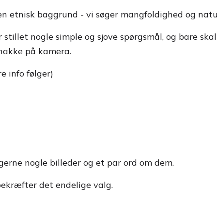
etnisk baggrund - vi søger mangfoldighed og naturli
r stillet nogle simple og sjove spørgsmål, og bare sk
snakke på kamera.
e info følger)
gerne nogle billeder og et par ord om dem.
bekræfter det endelige valg.