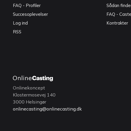
FAQ - Profiler
Sådan finde
Succesoplevelser
FAQ - Cast
Log ind
Kontrakter
RSS
Onlinekoncept
Klostermosevej 140
3000 Helsingør
onlinecasting@onlinecasting.dk