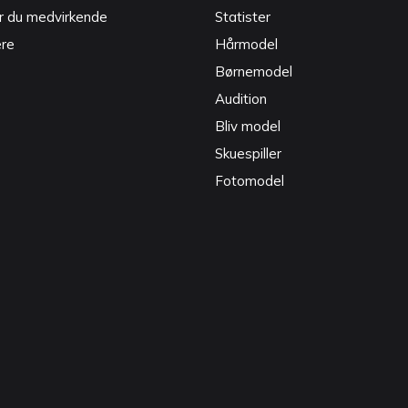
r du medvirkende
Statister
ere
Hårmodel
Børnemodel
Audition
Bliv model
Skuespiller
Fotomodel