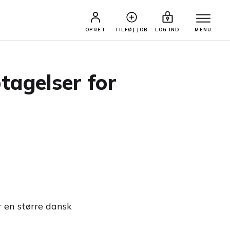
OPRET
TILFØJ JOB
LOG IND
MENU
tagelser for
r en større dansk