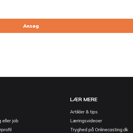
Ansøg
LÆR MERE
Artikler & tips
g eller job
Læringsvideoer
profil
Tryghed på Onlinecasting.dk