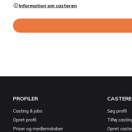
Information om casteren
PROFILER
CASTERE
Casting & jobs
Søg profil
Opret profil
Tilføj castin
Priser og medlemskaber
Opret caster