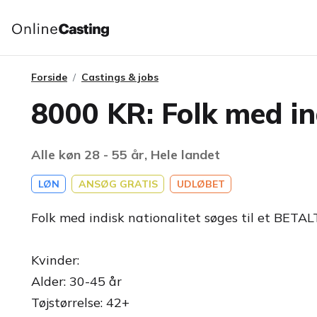
Forside
Castings & jobs
8000 KR: Folk med in
Alle køn 28 - 55 år, Hele landet
LØN
ANSØG GRATIS
UDLØBET
Folk med indisk nationalitet søges til et BETALT
Kvinder:
Alder: 30-45 år
Tøjstørrelse: 42+