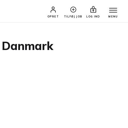
OPRET
TILFØJ JOB
LOG IND
MENU
s, Danmark