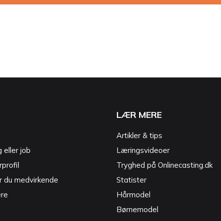
LÆR MERE
Artikler & tips
g eller job
Læringsvideoer
profil
Tryghed på Onlinecasting.dk
r du medvirkende
Statister
ere
Hårmodel
Børnemodel