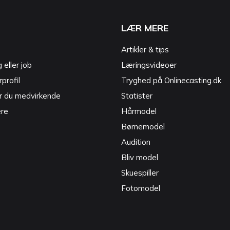
LÆR MERE
Artikler & tips
g eller job
Læringsvideoer
profil
Tryghed på Onlinecasting.dk
r du medvirkende
Statister
ere
Hårmodel
Børnemodel
Audition
Bliv model
Skuespiller
Fotomodel