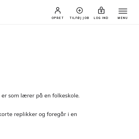
OPRET
TILFØJ JOB
LOG IND
MENU
 er som lærer på en folkeskole.
orte replikker og foregår i en