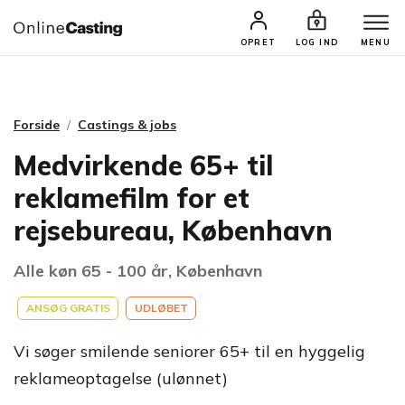
CASTINGS & JOBS
SØG PROFIL
OPRET
LOG IND
MENU
Forside
Castings & jobs
Medvirkende 65+ til
reklamefilm for et
rejsebureau, København
Alle køn 65 - 100 år, København
ANSØG GRATIS
UDLØBET
Vi søger smilende seniorer 65+ til en hyggelig
reklameoptagelse (ulønnet)