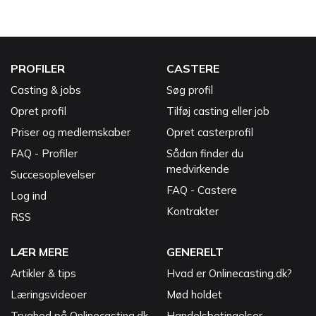
PROFILER
CASTERE
Casting & jobs
Søg profil
Opret profil
Tilføj casting eller job
Priser og medlemskaber
Opret casterprofil
FAQ - Profiler
Sådan finder du
medvirkende
Succesoplevelser
FAQ - Castere
Log ind
Kontrakter
RSS
LÆR MERE
GENERELT
Artikler & tips
Hvad er Onlinecasting.dk?
Læringsvideoer
Mød holdet
Tryghed på Onlinecasting.dk
Handelsbetingelser