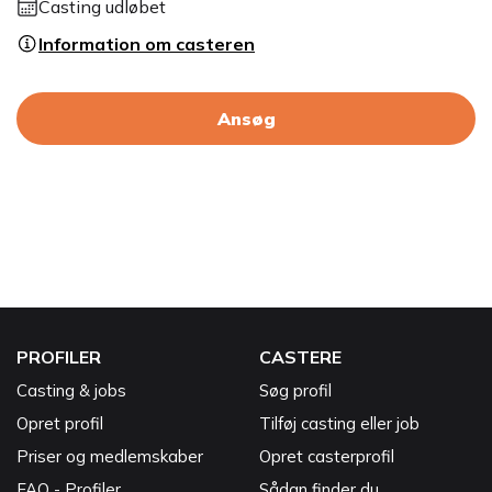
Casting udløbet
Information om casteren
Ansøg
PROFILER
CASTERE
Casting & jobs
Søg profil
Opret profil
Tilføj casting eller job
Priser og medlemskaber
Opret casterprofil
FAQ - Profiler
Sådan finder du