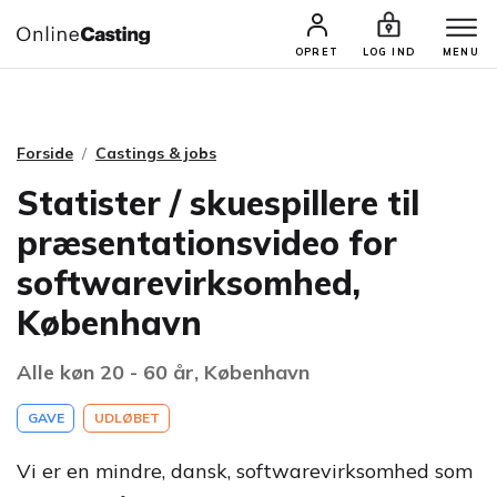
CASTINGS & JOBS
SØG PROFIL
OPRET
LOG IND
MENU
Forside
Castings & jobs
Statister / skuespillere til
præsentationsvideo for
softwarevirksomhed,
København
Alle køn 20 - 60 år, København
GAVE
UDLØBET
Vi er en mindre, dansk, softwarevirksomhed som