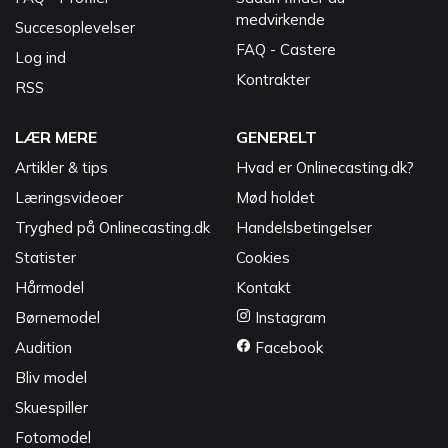
medvirkende
Succesoplevelser
FAQ - Castere
Log ind
Kontrakter
RSS
LÆR MERE
GENERELT
Artikler & tips
Hvad er Onlinecasting.dk?
Læringsvideoer
Mød holdet
Tryghed på Onlinecasting.dk
Handelsbetingelser
Statister
Cookies
Hårmodel
Kontakt
Børnemodel
Instagram
Audition
Facebook
Bliv model
Skuespiller
Fotomodel