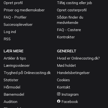
Opret profil
Tilføj casting eller job
Priser og medlemskaber
Opret casterprofil
FAQ - Profiler
Sådan finder du
medvirkende
Succesoplevelser
FAQ - Castere
Log ind
Kontrakter
RSS
LÆR MERE
GENERELT
Artikler & tips
Hvad er Onlinecasting.dk?
Læringsvideoer
Mød holdet
Tryghed på Onlinecasting.dk
Handelsbetingelser
Statister
Cookies
Hårmodel
Kontakt
Børnemodel
Instagram
Audition
Facebook