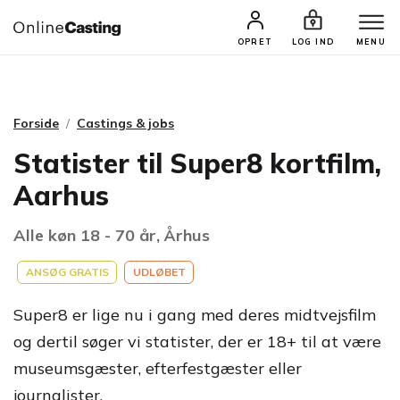
CASTINGS & JOBS
SØG PROFIL
OPRET
LOG IND
MENU
Forside
Castings & jobs
Statister til Super8 kortfilm,
Aarhus
Alle køn 18 - 70 år, Århus
ANSØG GRATIS
UDLØBET
Super8 er lige nu i gang med deres midtvejsfilm
og dertil søger vi statister, der er 18+ til at være
museumsgæster, efterfestgæster eller
journalister.