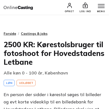
CASTINGS & JOBS
SØG PROFIL
OPRET
LOG IND
MENU
Forside
Castings & jobs
2500 KR: Kørestolsbruger til
fotoshoot for Hovedstadens
Letbane
Alle køn 0 - 100 år, København
LØN
UDLØBET
En person der sidder i kørestol søges til billeder
og evt korte videoklip til en billedebank for