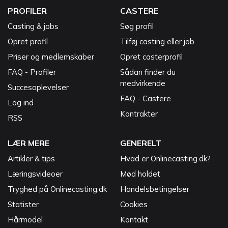
PROFILER
CASTERE
Casting & jobs
Søg profil
Opret profil
Tilføj casting eller job
Priser og medlemskaber
Opret casterprofil
FAQ - Profiler
Sådan finder du
medvirkende
Succesoplevelser
FAQ - Castere
Log ind
Kontrakter
RSS
LÆR MERE
GENERELT
Artikler & tips
Hvad er Onlinecasting.dk?
Læringsvideoer
Mød holdet
Tryghed på Onlinecasting.dk
Handelsbetingelser
Statister
Cookies
Hårmodel
Kontakt