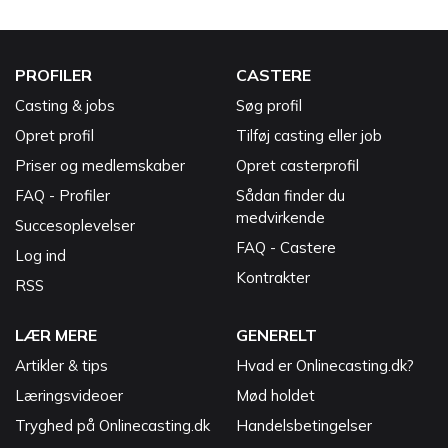
PROFILER
CASTERE
Casting & jobs
Søg profil
Opret profil
Tilføj casting eller job
Priser og medlemskaber
Opret casterprofil
FAQ - Profiler
Sådan finder du
medvirkende
Succesoplevelser
FAQ - Castere
Log ind
Kontrakter
RSS
LÆR MERE
GENERELT
Artikler & tips
Hvad er Onlinecasting.dk?
Læringsvideoer
Mød holdet
Tryghed på Onlinecasting.dk
Handelsbetingelser