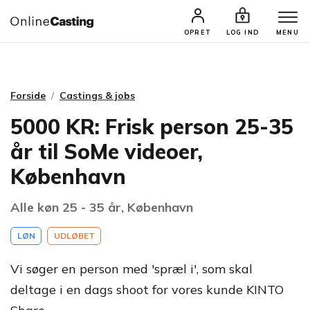
CASTINGS & JOBS
SØG PROFIL
OPRET
LOG IND
MENU
Forside
Castings & jobs
5000 KR: Frisk person 25-35
år til SoMe videoer,
København
Alle køn 25 - 35 år, København
LØN
UDLØBET
Vi søger en person med 'spræl i', som skal
deltage i en dags shoot for vores kunde KINTO