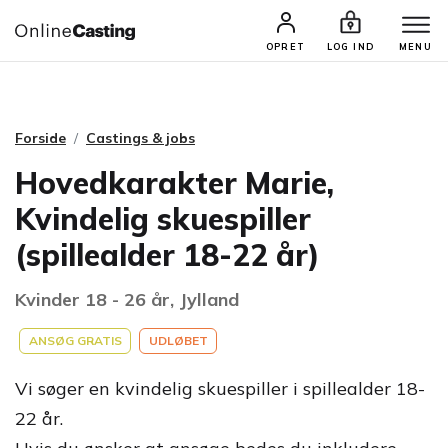
CASTINGS & JOBS
SØG PROFIL
OPRET
LOG IND
MENU
Forside
Castings & jobs
Hovedkarakter Marie,
Kvindelig skuespiller
(spillealder 18-22 år)
Kvinder 18 - 26 år, Jylland
ANSØG GRATIS
UDLØBET
Vi søger en kvindelig skuespiller i spillealder 18-
22 år.