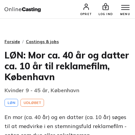
CASTINGS & JOBS
SØG PROFIL
OPRET
LOG IND
MENU
Forside
Castings & jobs
LØN: Mor ca. 40 år og datter
ca. 10 år til reklamefilm,
København
Kvinder 9 - 45 år, København
LØN
UDLØBET
En mor (ca. 40 år) og en datter (ca. 10 år) søges
til at medvirke i en stemningsfuld reklamefilm -