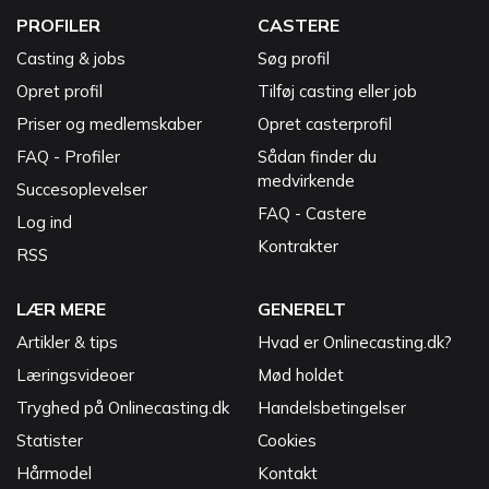
PROFILER
CASTERE
Casting & jobs
Søg profil
Opret profil
Tilføj casting eller job
Priser og medlemskaber
Opret casterprofil
FAQ - Profiler
Sådan finder du
medvirkende
Succesoplevelser
FAQ - Castere
Log ind
Kontrakter
RSS
LÆR MERE
GENERELT
Artikler & tips
Hvad er Onlinecasting.dk?
Læringsvideoer
Mød holdet
Tryghed på Onlinecasting.dk
Handelsbetingelser
Statister
Cookies
Hårmodel
Kontakt