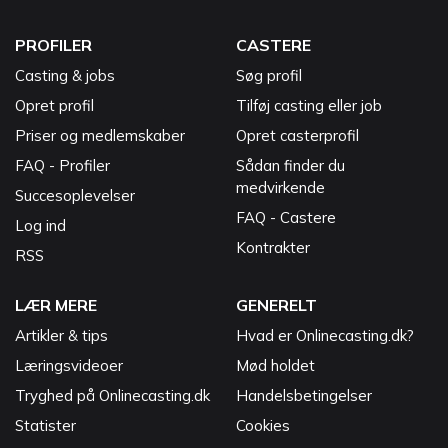
PROFILER
CASTERE
Casting & jobs
Søg profil
Opret profil
Tilføj casting eller job
Priser og medlemskaber
Opret casterprofil
FAQ - Profiler
Sådan finder du
medvirkende
Succesoplevelser
FAQ - Castere
Log ind
Kontrakter
RSS
LÆR MERE
GENERELT
Artikler & tips
Hvad er Onlinecasting.dk?
Læringsvideoer
Mød holdet
Tryghed på Onlinecasting.dk
Handelsbetingelser
Statister
Cookies