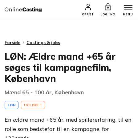
CASTINGS & JOBS
SØG PROFIL
OPRET
LOG IND
MENU
Forside
Castings & jobs
LØN: Ældre mand +65 år
søges til kampagnefilm,
København
Mænd 65 - 100 år, København
LØN
UDLØBET
En ældre mand +65 år, med spillererfaring, til en
rolle som bedstefar til en kampagne, for