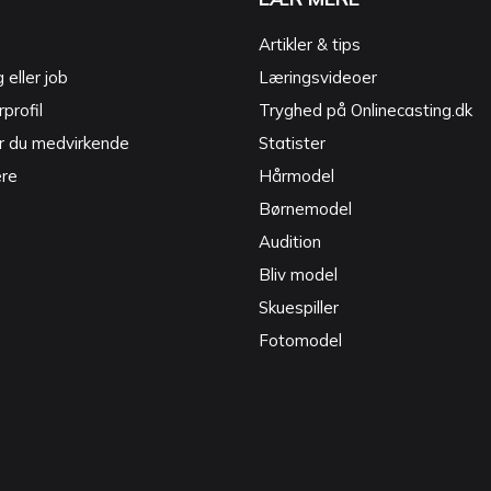
Artikler & tips
g eller job
Læringsvideoer
profil
Tryghed på Onlinecasting.dk
r du medvirkende
Statister
ere
Hårmodel
Børnemodel
Audition
Bliv model
Skuespiller
Fotomodel