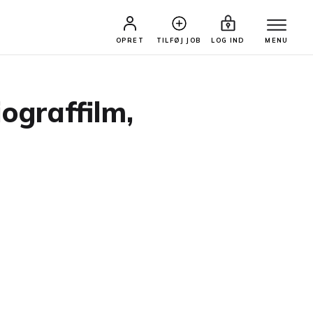
OPRET
TILFØJ JOB
LOG IND
MENU
iograffilm,