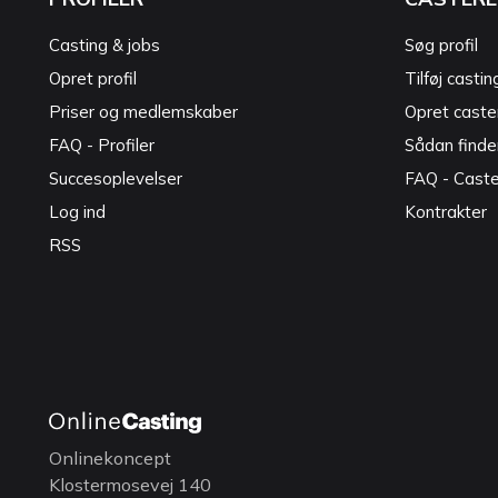
Casting & jobs
Søg profil
Opret profil
Tilføj castin
Priser og medlemskaber
Opret caster
FAQ - Profiler
Sådan finde
Succesoplevelser
FAQ - Cast
Log ind
Kontrakter
RSS
Onlinekoncept
Klostermosevej 140