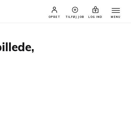
OPRET
TILFØJ JOB
LOG IND
MENU
illede,