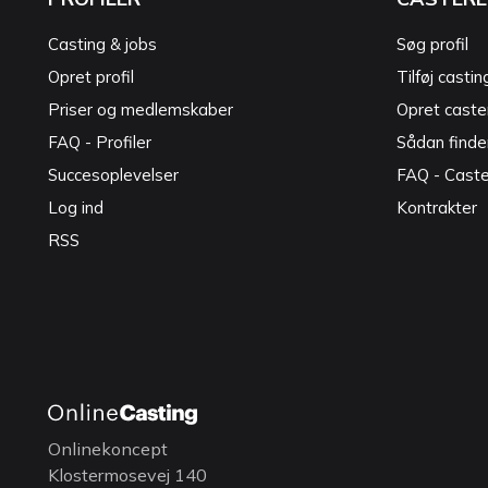
Casting & jobs
Søg profil
Opret profil
Tilføj castin
Priser og medlemskaber
Opret caster
FAQ - Profiler
Sådan finde
Succesoplevelser
FAQ - Cast
Log ind
Kontrakter
RSS
Onlinekoncept
Klostermosevej 140