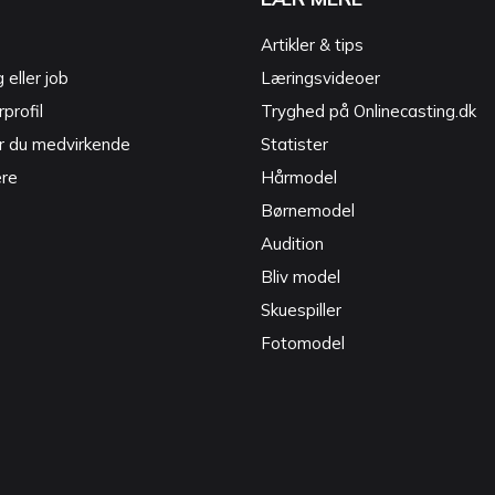
Artikler & tips
g eller job
Læringsvideoer
profil
Tryghed på Onlinecasting.dk
r du medvirkende
Statister
ere
Hårmodel
Børnemodel
Audition
Bliv model
Skuespiller
Fotomodel