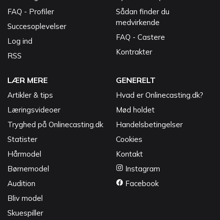
FAQ - Profiler
Sådan finder du
medvirkende
Succesoplevelser
FAQ - Castere
Log ind
Kontrakter
RSS
LÆR MERE
GENERELT
Artikler & tips
Hvad er Onlinecasting.dk?
Læringsvideoer
Mød holdet
Tryghed på Onlinecasting.dk
Handelsbetingelser
Statister
Cookies
Hårmodel
Kontakt
Børnemodel
Instagram
Audition
Facebook
Bliv model
Skuespiller