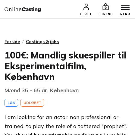
CASTINGS & JOBS
SØG PROFIL
OPRET
LOG IND
MENU
Forside
Castings & jobs
100€: Mandlig skuespiller til
Eksperimentalfilm,
København
Mænd 35 - 65 år, København
LØN
UDLØBET
I am looking for an actor, non professional or
trained, to play the role of a tattered "prophet".