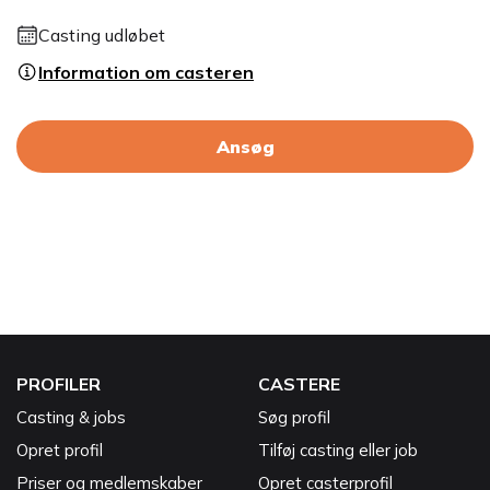
Casting udløbet
Information om casteren
Ansøg
PROFILER
CASTERE
Casting & jobs
Søg profil
Opret profil
Tilføj casting eller job
Priser og medlemskaber
Opret casterprofil