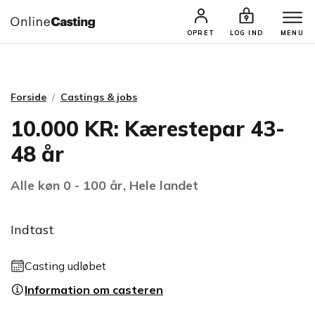
CASTINGS & JOBS
SØG PROFIL
OPRET
LOG IND
MENU
Forside
Castings & jobs
10.000 KR: Kærestepar 43-
48 år
Alle køn 0 - 100 år, Hele landet
Indtast
Casting udløbet
Information om casteren